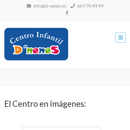
info@d-nenes.es
669 70 49 99
Centro
Infantil
D'neneS
El Centro en imágenes: